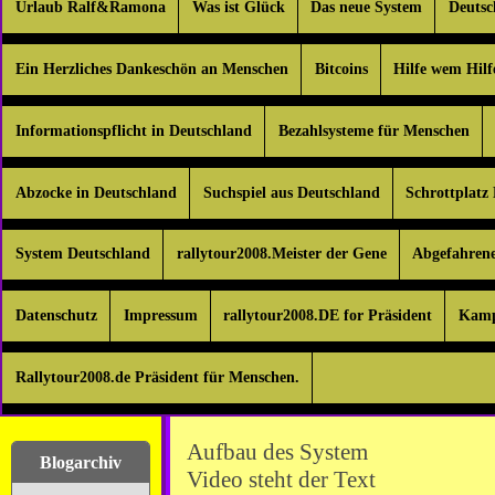
Urlaub Ralf&Ramona
Was ist Glück
Das neue System
Deuts
Ein Herzliches Dankeschön an Menschen
Bitcoins
Hilfe wem Hilf
Informationspflicht in Deutschland
Bezahlsysteme für Menschen
Abzocke in Deutschland
Suchspiel aus Deutschland
Schrottplatz
System Deutschland
rallytour2008.Meister der Gene
Abgefahren
Datenschutz
Impressum
rallytour2008.DE for Präsident
Kamp
Rallytour2008.de Präsident für Menschen.
Aufbau des System
Blogarchiv
Video steht der Text