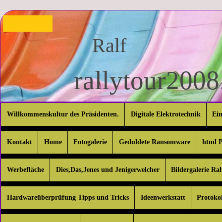
Ralf
rallytour2008.
Willkommenskultur des Präsidenten.
Digitale Elektrotechnik
Ei
Kontakt
Home
Fotogalerie
Geduldete Ransomware
html P
Werbefläche
Dies,Das,Jenes und Jenigerwelcher
Bildergalerie R
Hardwareüberprüfung Tipps und Tricks
Ideenwerkstatt
Protokol