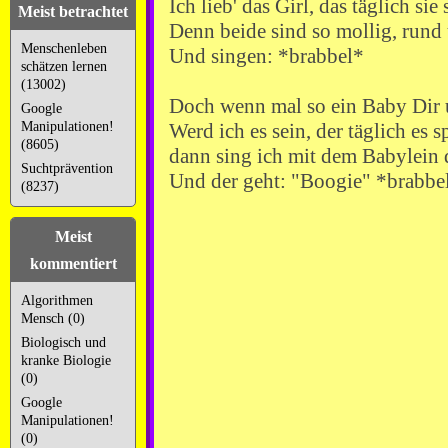
Ich lieb' das Girl, das täglich sie
Meist betrachtet
Denn beide sind so mollig, run
Menschenleben
Und singen: *brabbel*
schätzen lernen
(13002)
Doch wenn mal so ein Baby Dir 
Google
Manipulationen!
Werd ich es sein, der täglich es s
(8605)
dann sing ich mit dem Babylein 
Suchtprävention
Und der geht: "Boogie" *brabbe
(8237)
Meist
kommentiert
Algorithmen
Mensch (0)
Biologisch und
kranke Biologie
(0)
Google
Manipulationen!
(0)