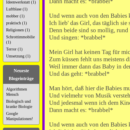
Dann macht es: *brabbel*
Ideenwerkstatt (1)
Luftblase (1)
Und wenn auch von den Babies k
mobber (1)
Ich lieb' das Girl, das täglich sie
praktisch (1)
Denn beide sind so mollig, run
Religionen (1)
Und singen: *brabbel*
Schrottimmobilie
(1)
Terror (1)
Mein Girl hat keinen Tag für mic
Umsetzung (1)
Zum küssen fehlt uns meistens d
Weil immer dann das Baby in der
Neueste
Und das geht: *brabbel*
Blogeinträge
Man hört, daß hier die Babies mu
Algorithmen
Und vielmehr von Musik verstehn
Mensch
Biologisch und
Und jedesmal wenn ich dem Kin
kranke Biologie
Dann macht es: *brabbel*
Google
Manipulationen!
Und wenn auch von den Babies k