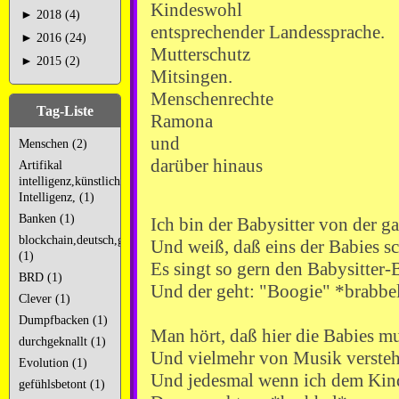
Kindeswoh
►
2018 (4)
entsprechender Landessprache.
►
2016 (24)
Mutterschutz Vi
►
2015 (2)
Mitsingen.
Menschenrechte G
Tag-Liste
Ramona
und
Menschen (2)
darüber hinaus
Artifikal
intelligenz,künstliche
Intelligenz, (1)
Banken (1)
Ich bin der Babysitter von der g
blockchain,deutsch,googlekacke,googleschrott,
Und weiß, daß eins der Babies s
(1)
Es singt so gern den Babysitter
BRD (1)
Und der geht: "Boogie" *brabbe
Clever (1)
Dumpfbacken (1)
Man hört, daß hier die Babie
durchgeknallt (1)
Und vielmehr von Musik verstehn
Evolution (1)
Und jedesmal wenn ich dem Kin
gefühlsbetont (1)