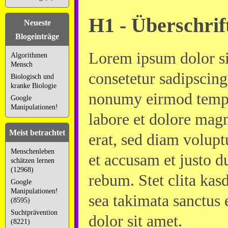
H1 - Überschrif
Neueste
Blogeinträge
Lorem ipsum dolor si
Algorithmen
Mensch
consetetur sadipscing
Biologisch und
kranke Biologie
nonumy eirmod tempo
Google
Manipulationen!
labore et dolore mag
Meist betrachtet
erat, sed diam volupt
Menschenleben
et accusam et justo d
schätzen lernen
(12968)
rebum. Stet clita kas
Google
Manipulationen!
sea takimata sanctus
(8595)
Suchtprävention
dolor sit amet.
(8221)