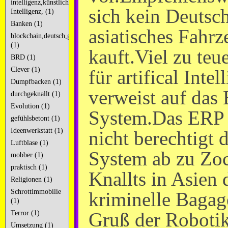
intelligenz,künstliche
sich kein Deutsch
Intelligenz, (1)
Banken (1)
asiatisches Fahrz
blockchain,deutsch,googlekacke,googleschrott,
(1)
kauft.Viel zu teu
BRD (1)
Clever (1)
für artifical Inte
Dumpfbacken (1)
verweist auf das
durchgeknallt (1)
Evolution (1)
System.Das ERP 
gefühlsbetont (1)
Ideenwerkstatt (1)
nicht berechtigt
Luftblase (1)
System ab zu Zoc
mobber (1)
praktisch (1)
Knallts in Asien 
Religionen (1)
Schrottimmobilie
kriminelle Bagag
(1)
Gruß der Robotik
Terror (1)
Umsetzung (1)