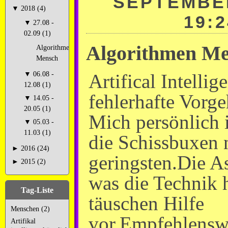
SEPTEMBER
▼
2018 (4)
19:2
▼
27.08 -
02.09 (1)
Algorithmen M
Algorithmen
Mensch
Artifical Intellig
▼
06.08 -
12.08 (1)
fehlerhafte Vorg
▼
14.05 -
20.05 (1)
Mich persönlich i
▼
05.03 -
11.03 (1)
die Schissbuxen 
►
2016 (24)
geringsten.Die A
►
2015 (2)
was die Technik 
Tag-Liste
täuschen Hilfe
Menschen (2)
vor.Empfehlensw
Artifikal