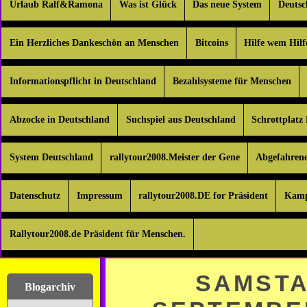
Urlaub Ralf&Ramona
Was ist Glück
Das neue System
Deuts
Ein Herzliches Dankeschön an Menschen
Bitcoins
Hilfe wem Hilf
Informationspflicht in Deutschland
Bezahlsysteme für Menschen
Abzocke in Deutschland
Suchspiel aus Deutschland
Schrottplatz
System Deutschland
rallytour2008.Meister der Gene
Abgefahren
Datenschutz
Impressum
rallytour2008.DE for Präsident
Kamp
Rallytour2008.de Präsident für Menschen.
SAMSTA
Blogarchiv