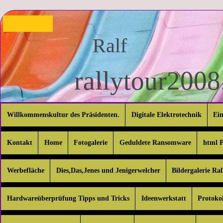
Ralf
rallytour2008.
Willkommenskultur des Präsidenten.
Digitale Elektrotechnik
Ei
Kontakt
Home
Fotogalerie
Geduldete Ransomware
html P
Werbefläche
Dies,Das,Jenes und Jenigerwelcher
Bildergalerie R
Hardwareüberprüfung Tipps und Tricks
Ideenwerkstatt
Protokol