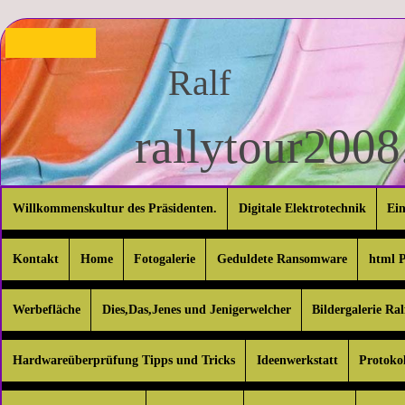
Ralf
rallytour2008.
Willkommenskultur des Präsidenten.
Digitale Elektrotechnik
Ei
Kontakt
Home
Fotogalerie
Geduldete Ransomware
html P
Werbefläche
Dies,Das,Jenes und Jenigerwelcher
Bildergalerie R
Hardwareüberprüfung Tipps und Tricks
Ideenwerkstatt
Protokol