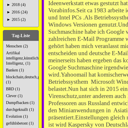
Ideenwerkstatt etwas gestutzt ha
►
2018 (4)
Vorabinfos.Seit ca 1983 arbeite
►
2016 (24)
und Intel PCs .Als Betriebssyst
►
2015 (2)
Windows Versionen genutzt.Und 
Suchmaschine habe ich Google 
Tag-Liste
zahlreichen E-Mail Programme 
gehört haben mich veranlasst mi
Menschen (2)
entscheiden und deutsche E-Ma
Artifikal
intelligenz,künstliche
meinerseits haben ergeben das k
Intelligenz, (1)
Google Suchmaschine irgendwie
Banken (1)
wird.Yahoomail hat komischerwe
blockchain,deutsch,googlekacke,googleschrott,
Betriebssysthem Microsoft Win
(1)
belastet.Nun hat sich in 2015 ein
BRD (1)
Virenschutz,unter anderem auch
Clever (1)
Professoren aus Russland entwic
Dumpfbacken (1)
den Minianwendungen in Asiatis
durchgeknallt (1)
präsentiert.Einstellungen gleich
Evolution (1)
gefühlsbetont (1)
ist wird Kaspersky von Deutschl