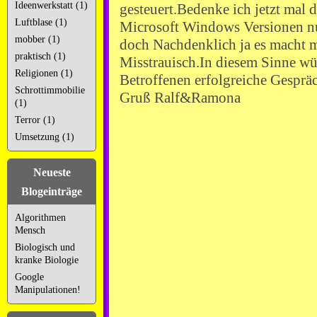
Ideenwerkstatt (1)
gesteuert.Bedenke ich jetzt mal 
Luftblase (1)
Microsoft Windows Versionen nu
mobber (1)
doch Nachdenklich ja es macht m
praktisch (1)
Misstrauisch.In diesem Sinne wü
Religionen (1)
Betroffenen erfolgreiche Gesprä
Schrottimmobilie
Gruß Ralf&Ramona
(1)
Terror (1)
Umsetzung (1)
Neueste
Blogeinträge
Algorithmen
Mensch
Biologisch und
kranke Biologie
Google
Manipulationen!