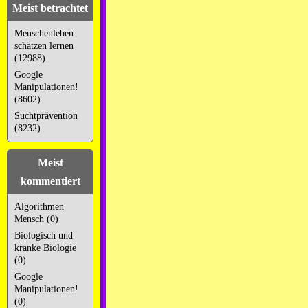
Meist betrachtet
Menschenleben
schätzen lernen
(12988)
Google
Manipulationen!
(8602)
Suchtprävention
(8232)
Meist
kommentiert
Algorithmen
Mensch (0)
Biologisch und
kranke Biologie
(0)
Google
Manipulationen!
(0)