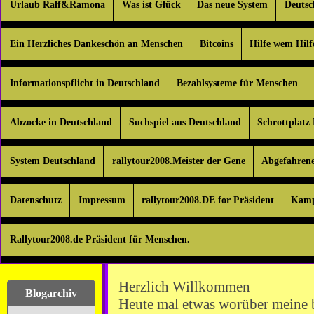
Urlaub Ralf&Ramona
Was ist Glück
Das neue System
Deuts
Ein Herzliches Dankeschön an Menschen
Bitcoins
Hilfe wem Hilf
Informationspflicht in Deutschland
Bezahlsysteme für Menschen
Abzocke in Deutschland
Suchspiel aus Deutschland
Schrottplatz
System Deutschland
rallytour2008.Meister der Gene
Abgefahren
Datenschutz
Impressum
rallytour2008.DE for Präsident
Kamp
Rallytour2008.de Präsident für Menschen.
Herzlich Willkommen
Blogarchiv
Heute mal etwas worüber meine 