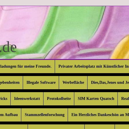
de
nladungen für meine Freunde.
Privater Arbeitsplatz mit Künstlicher In
gebenheiten
Illegale Software
Werbefläche
Dies,Das,Jenes und J
icks
Ideenwerkstatt
Protokollseite
SIM Karten Quatsch
Rea
em Aufbau
Stammzellenforschung
Ein Herzliches Dankeschön an 