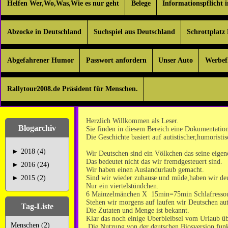
Helfen Wer,Wo,Was,Wie es nur geht
Belege
Informationspflicht 
Abzocke in Deutschland
Suchspiel aus Deutschland
Schrottplatz
Abgefahrener Humor
Passwort anfordern
Unser Auto
Werbef
Rallytour2008.de Präsident für Menschen.
Herzlich Willkommen als Leser.
Blogarchiv
Sie finden in diesem Bereich eine Dokumentation
Die Geschichte basiert auf autistischer,humorist
►
2018 (4)
Wir Deutschen sind ein Völkchen das seine eigene
Das bedeutet nicht das wir fremdgesteuert sind.
►
2016 (24)
Wir haben einen Auslandurlaub gemacht.
►
2015 (2)
Sind wir wieder zuhause und müde,haben wir de
Nur ein viertelstündchen.
6 Mainzelmänchen X 15min=75min Schlafressou
Stehen wir morgens auf laufen wir Deutschen a
Tag-Liste
Die Zutaten und Menge ist bekannt.
Klar das noch einige Überbleibsel vom Urlaub üb
Menschen (2)
Die Nutzung von der deutschen Biosversion funkt