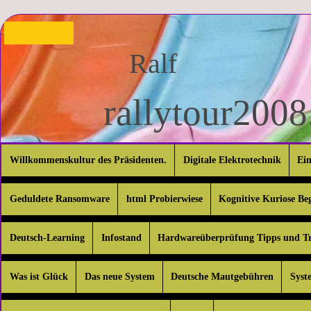
Ralf
rallytour2008.
Willkommenskultur des Präsidenten.
Digitale Elektrotechnik
Ei
Geduldete Ransomware
html Probierwiese
Kognitive Kuriose Be
Deutsch-Learning
Infostand
Hardwareüberprüfung Tipps und Tr
Was ist Glück
Das neue System
Deutsche Mautgebühren
Syst