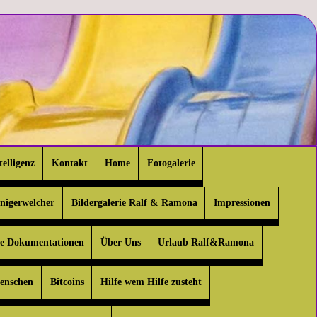
telligenz
Kontakt
Home
Fotogalerie
enigerwelcher
Bildergalerie Ralf & Ramona
Impressionen
le Dokumentationen
Über Uns
Urlaub Ralf&Ramona
Menschen
Bitcoins
Hilfe wem Hilfe zusteht