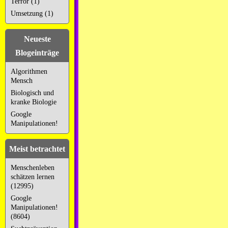
Terror (1)
Umsetzung (1)
Neueste
Blogeinträge
Algorithmen
Mensch
Biologisch und
kranke Biologie
Google
Manipulationen!
Meist betrachtet
Menschenleben
schätzen lernen
(12995)
Google
Manipulationen!
(8604)