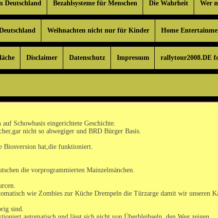
in Deutschland
Bezahlsysteme für Menschen
Die Wahrheit
Wer mi
 Deutschland
Weihnachten nicht nur für Kinder
Home Entertainme
läche
Disclaimer
Datenschutz
Impressum
rallytour2008.DE f
 auf Schowbasis eingerichtete Geschichte.
ischer,gar nicht so abwegiger und BRD Bürger Basis.
 Biosversion hat,die funktioniert.
utschen die vorprogrammierten Mainzelmänchen.
rcen.
utomatisch wie Zombies zur Küche Drempeln die Türzarge damit wir unseren K
rig sind.
ioniert automatisch und lässt sich nicht von Überbleibseln den Weg zeigen.